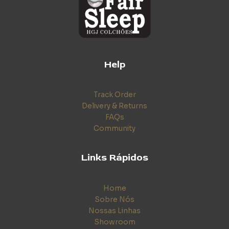
Help
Track Order
Delivery & Returns
FAQs
Community
Links Rápidos
Home
Sobre Nós
Nossas Linhas
Showroom