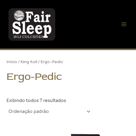
Ir
Main
para
Men
o
conteúdo
Início
/
King Koil
/ Ergo-Pedic
Ergo-Pedic
Exibindo todos 7 resultados