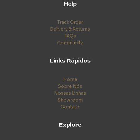
Help
Track Order
Delivery & Returns
FAQs
Community
Links Rápidos
Home
Sobre Nós
Nossas Linhas
Showroom
Contato
Explore