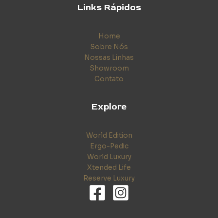
Links Rápidos
Home
Sobre Nós
Nossas Linhas
Showroom
Contato
Explore
World Edition
Ergo-Pedic
World Luxury
Xtended Life
Reserve Luxury