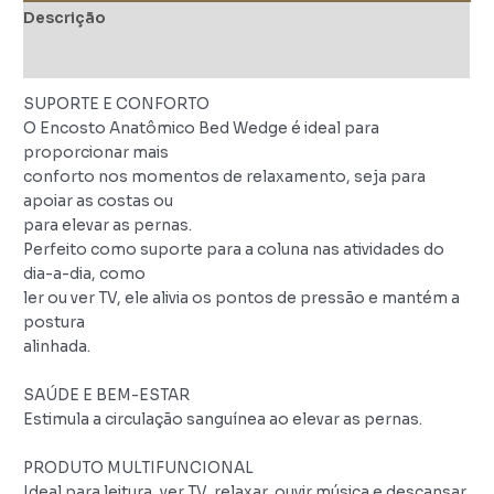
Descrição
Avaliações (0)
SUPORTE E CONFORTO
O Encosto Anatômico Bed Wedge é ideal para
proporcionar mais
conforto nos momentos de relaxamento, seja para
apoiar as costas ou
para elevar as pernas.
Perfeito como suporte para a coluna nas atividades do
dia-a-dia, como
ler ou ver TV, ele alivia os pontos de pressão e mantém a
postura
alinhada.
SAÚDE E BEM-ESTAR
Estimula a circulação sanguínea ao elevar as pernas.
PRODUTO MULTIFUNCIONAL
Ideal para leitura, ver TV, relaxar, ouvir música e descansar.