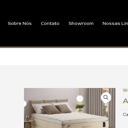
Sobre Nós
Contato
Showroom
Nossas Li
Wo
A
Ca