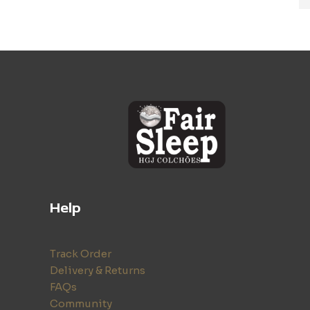
Help
Track Order
Delivery & Returns
FAQs
Community