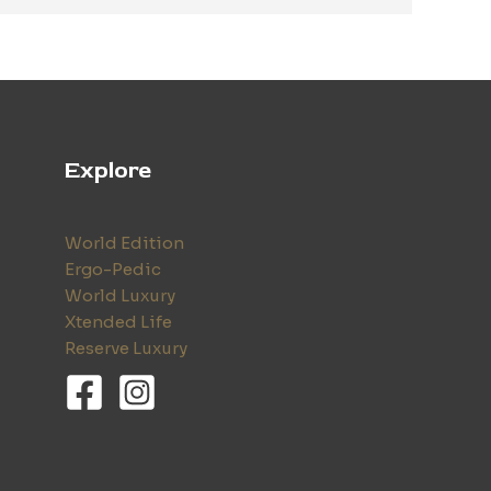
Explore
World Edition
Ergo-Pedic
World Luxury
Xtended Life
Reserve Luxury