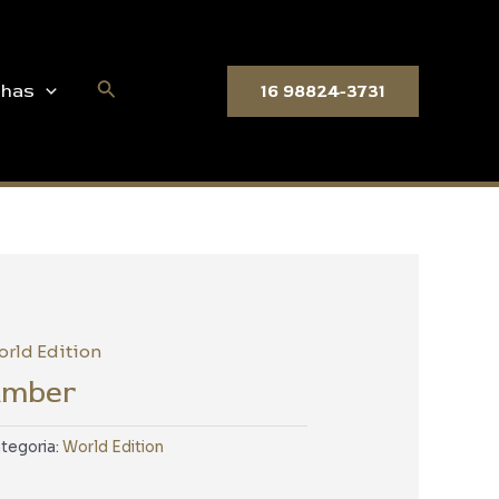
Pesquisar
nhas
16 98824-3731
rld Edition
mber
tegoria:
World Edition